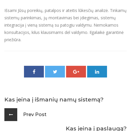
Išsami Jūsų poreikių, patalpos ir ateitis lūkesčių analizė. Tinkamų
sistemų parinkimas, jų montavimas bei įdiegimas, sistemų
integracija į vieną sistemą su patogiu valdymu. Nemokamos
konsultacijos, kilus klausimams dėl valdymo. Ilgalaikė garantinė
priežiūra.
Kas įeina į išmanių namų sistemą?
Prev Post
Kas įeina į paslaugą?