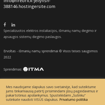
info@firebrick-jellyfish-
388146.hostingersite.com
Specializuotos elektros instaliacijos, išmanių namų diegimo ir
apsaugos sistemų diegimo paslaugos.
Ervoltas - išmanių namų sprendimai © Visos teises saugomos
2022
Sprendimas:
Mes naudojame slapukus savo svetainėje, kad suteiktume
jums tinkamiausią patirtį prisimindami jūsų pageidavimus ir
pakartotinius apsilankymus. Spustelėdami „Sutinku“
sutinkate naudoti VISUS slapukus.
Privatumo politika