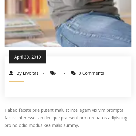
April 30, 2019
By Ervoltas
0 Comments
Habeo facete prie putent maluist intellegam vix vim prompta
facilisi interesset an denique praesent pro torquatos adipiscing
pro no odio modus kea malis summy.